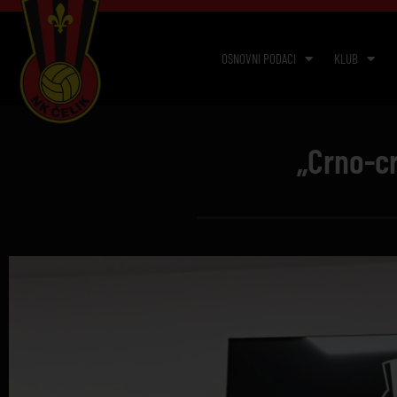
OSNOVNI PODACI
KLUB
„Crno-c