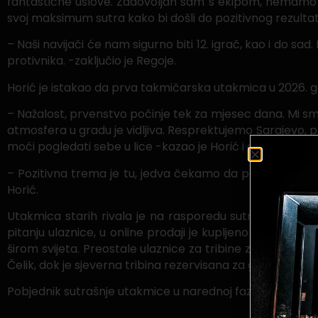
fantastične uslove. Zadovoljan sam s ekipom, nemamo 
svoj maksimum sutra kako bi došli do pozitivnog rezultat
– Naši navijači će nam sigurno biti 12. igrač, kao i do
protivnika. -zaključio je Regoje.
Horić je istakao da prva takmičarska utakmica u 2026. go
– Nažalost, prvenstvo počinje tek za mjesec dana. Mi sm
atmosfera u gradu je vidljiva. Resprektujemo Sarajevo,
moći pogledati sebe u lice -kazao je Horić i dodao da će
– Pozitivna trema je tu, jedva čekamo da počne utakmica
Horić.
Utakmica starih rivala je na rasporedu sutra (srijeda, 
pitanju ulaznice, u online prodaji je kupljeno više od 1
širom svijeta. Preostale ulaznice za tribine zapad i istok
Čelik, dok je sjeverna tribina rezervisana za gostujuće na
Pobjednik sutrašnje utakmice u narednoj fazi takmičenja 