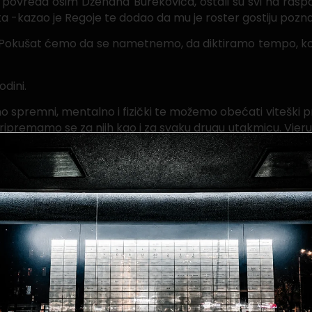
povreda osim Dženana Burekovića, ostali su svi na rasp
a -kazao je Regoje te dodao da mu je roster gostiju pozna
 sad. Pokušat ćemo da se nametnemo, da diktiramo tempo, ko
dini.
o spremni, mentalno i fizički te možemo obećati viteški p
 pripremamo se za njih kao i za svaku drugu utakmicu. V
 novi igrači sigurno pomoći u nastavku sezone.
. Za ove utakmice radi, trenira i živi. Vjerujem da ćemo s
11. februar) s početkom od 18 sati uz direktan prijenos 
.000 a prema dostupnim podacima, na tribinama će biti nav
 će se moći kupiti i sutra. Ulaznice za južnu tribinu dostu
vijače.
će igrati protiv boljeg iz susreta između mostarskog Velež