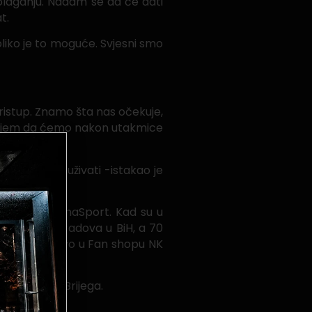
olaganju. Nadam se da će dati
t.
liko je to moguće. Svjesni smo
ristup. Znamo šta nas očekuje,
jerujem da ćemo nakon utakmice
vi zajedno uživati -istakao je
na kanalu ArenaSport. Kad su u
ijači iz 35 gradova u BiH, a 70
pne su isključivo u Fan shopu NK
a i Širokog Brijega.