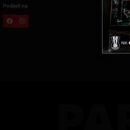
Podijeli na:
PA