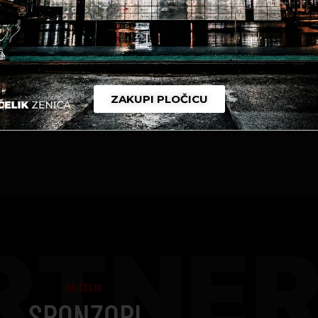
ZAKUPI PLOČICU
RTNER
NK ČELIK
SPONZORI