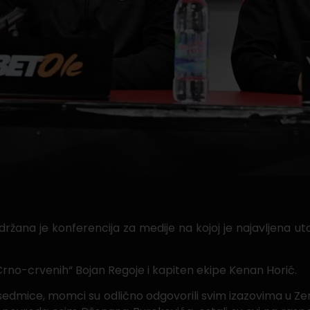
 održana je konferencija za medije na kojoj je najavljena u
Crno-crvenih“ Bojan Regoje i kapiten ekipe Kenan Horić.
dmice, momci su odlično odgovorili svim izazovima u Zeni