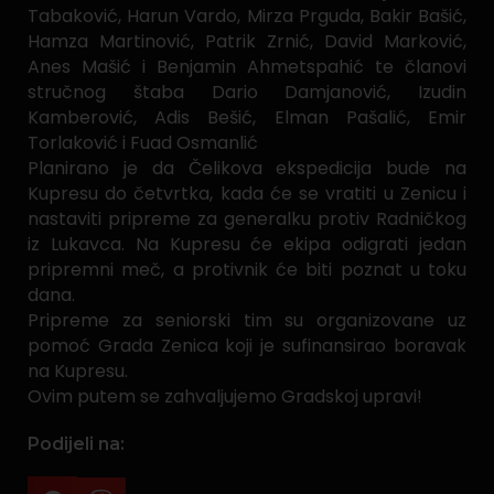
Tabaković, Harun Vardo, Mirza Prguda, Bakir Bašić,
Hamza Martinović, Patrik Zrnić, David Marković,
Anes Mašić i Benjamin Ahmetspahić te članovi
stručnog štaba Dario Damjanović, Izudin
Kamberović, Adis Bešić, Elman Pašalić, Emir
Torlaković i Fuad Osmanlić
Planirano je da Čelikova ekspedicija bude na
Kupresu do četvrtka, kada će se vratiti u Zenicu i
nastaviti pripreme za generalku protiv Radničkog
iz Lukavca. Na Kupresu će ekipa odigrati jedan
pripremni meč, a protivnik će biti poznat u toku
dana.
Pripreme za seniorski tim su organizovane uz
pomoć Grada Zenica koji je sufinansirao boravak
na Kupresu.
Ovim putem se zahvaljujemo Gradskoj upravi!
Podijeli na: