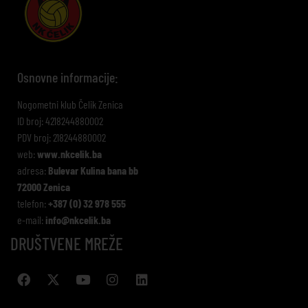
Osnovne informacije:
Nogometni klub Čelik Zenica
ID broj: 4218244880002
PDV broj: 218244880002
web:
www.nkcelik.ba
adresa:
Bulevar Kulina bana bb
72000 Zenica
telefon:
+387 (0) 32 978 555
e-mail:
info@nkcelik.ba
DRUŠTVENE MREŽE