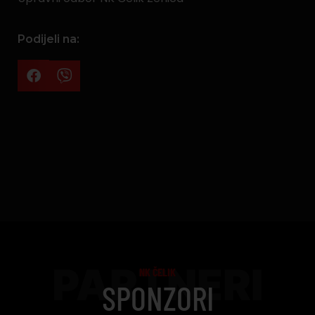
Podijeli na:
PARTNERI
NK ČELIK
SPONZORI