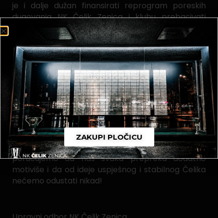
je i dalje dužan finansirati reprogram poreskih
dugovanja NK Čelik Zenica i klubu prebacivati
sredstva prikupljena od zakupnina poslovnih
prostora u sklopu stadiona Bilino polje sve dok se
Sporazum obostrano ne raskine ili kada NK Čelik
prestane ispunjavati svoje obaveze prema Gradu
Zenica, ali ovakvo (ne)postupanje definitivno šalje
jasnu poruku našem klubu i svim Čelikovcima da je
zapravo Grad Zenica jedina prepreka u ovom
procesu stabilizacije našeg kluba.
Također, ukoliko nas Grad Zenica ovakvim
stavovima želi prisiliti da odustanemo od ovog
ZAKUPI PLOČICU
projekta i ideje za konačnim oporavkom kluba,
poručujemo da nas svaka prepreka dodatno
motiviše i da od ideje uspješnog i stabilnog Čelika
nećemo odustati nikad!
Upravni odbor NK Čelik Zenica