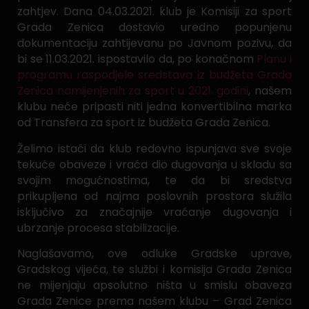
zahtjev. Dana 04.03.2021. klub je Komisiji za sport
Grada Zenica dostavio uredno popunjenu
dokumentaciju zahtijevanu po Javnom pozivu, da
bi se 11.03.2021. ispostavilo da, po konačnom
Planu i
programu raspodjele sredstava iz budžeta Grada
Zenica namijenjenih za sport u 2021. godini
, našem
klubu neće pripasti niti jedna konvertibilna marka
od Transfera za sport iz budžeta Grada Zenica.
Želimo istaći da klub redovno ispunjava sve svoje
tekuće obaveze i vraća dio dugovanja u skladu sa
svojim mogućnostima, te da bi sredstva
prikupljena od najma poslovnih prostora služila
isključivo za značajnije vraćanje dugovanja i
ubrzanje procesa stabilizacije.
Naglašavamo, ove odluke Gradske uprave,
Gradskog vijeća, te službi i komisija Grada Zenica
ne mijenjaju apsolutno ništa u smislu obaveza
Grada Zenice prema našem klubu – Grad Zenica