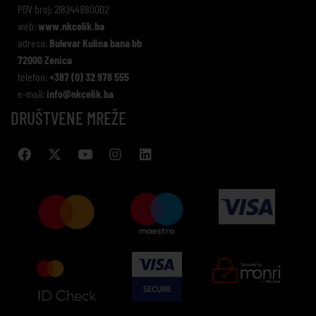
PDV broj: 218244880002
web:
www.nkcelik.ba
adresa:
Bulevar Kulina bana bb
72000 Zenica
telefon:
+387 (0) 32 978 555
e-mail:
info@nkcelik.ba
DRUŠTVENE MREŽE