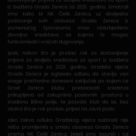
iz budžeta Grada Zenica za 2021. godinu. Smatrali
smo kako bi NK Čelik Zenica, uz dosljedno
poštivanje svih obaveza Grada Zenica iz
pomenutog Sporazuma imao obezbjeđeno
dovoljno sredstava sa kojima bi mogao
funkcionisati i vraćati dugovanja.
Ipak, nakon što je prošao rok za dostavljanje
prijava za dodjelu sredstava za sport iz budžeta
Grada Zenica za 2021. godinu, Gradsko vijeće
Grada Zenica je izglasalo odluku da stavlja van
snage prethodno doneseni zaključak po kojem će
Grad Zenica klubu prebacivati sredstva
prikupljena od zakupnina poslovnih prostora u
stadionu Bilino polje, te pozvalo klub da se, bez
obzira što je rok prošao, prijavi na Javni poziv.
Iako takva odluka Gradskog vijeća suštinski nije
ništa promijenila u smislu obaveza Grada Zenica
prema NK Čelik Zenica, željeli smo ispuniti i taj