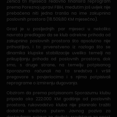
Zenica tri mjeseca redovno finansira reprogram
prema Poreznoj upravi FBiH, međutim još uvijek nije
prebačena niti jedna tranša na ime zakupnina
poslovnih prostora (18.509,80 KM mjesečno).
Grad je u posljednjih par mjeseci u nekoliko
navrata predlagao da se klub odrekne prihoda od
zakupnina poslovnih prostora što apsolutno nije
prihvatljivo, i to prvenstveno iz razloga što se
dinamika klupske stabilizacije uveliko temelji na
prikupljanju prihoda od poslovnih prostora, dok
smo, s druge strane, na temelju potpisanog
Sporazuma računali na ta sredstva i vršili
pregovore s povjeriocima i s njima potpisivali
reprograme o izmirenju dugovanja.
Obzirom da prema potpisanom Sporazumu klubu
pripada oko 222.000 KM godišnje od poslovnih
prostora, rukovodstvo kluba nije planiralo tražiti
dodatna sredstva putem Javnog poziva za
dostavljanje prijava za dodjelu sredstava za sport