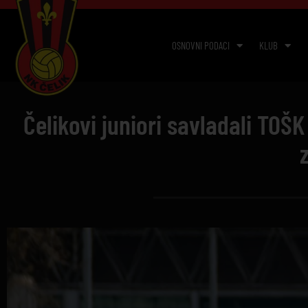
OSNOVNI PODACI
KLUB
Čelikovi juniori savladali TO