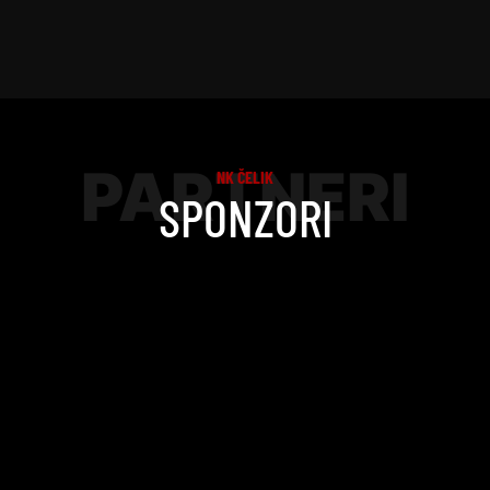
PARTNERI
NK ČELIK
SPONZORI