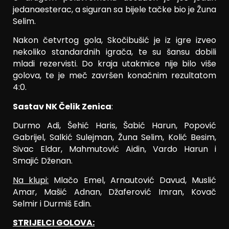
jedanaesterac, a siguran sa bijele tačke bio je Žuna
Selim.
Nakon četvrtog gola, Skočibušić je iz igre izveo
nekoliko standardnih igrača, te su šansu dobili
mladi rezervisti. Do kraja utakmice nije bilo više
golova, te je meč završen konačnim rezultatom
4:0.
Sastav NK Čelik Zenica
:
Durmo Adi, Šehić Haris, Šabić Harun, Popović
Gabrijel, Salkić Sulejman, Žuna Selim, Kolić Besim,
Sivac Eldar, Mahmutović Aidin, Vardo Harun i
Smajić Dženan.
Na klupi:
Mlačo Emel, Arnautović Davud, Muslić
Amar, Mašić Adnan, Džaferović Imran, Kovač
Selmir i Durmiš Edin.
STRIJELCI GOLOVA: