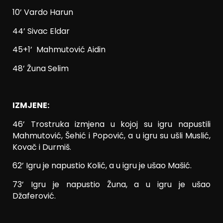
10’ Vardo Harun
44’ Sivac Eldar
45+1’ Mahmutović Aidin
48’ Žuna Selim
IZMJENE:
46’ Trostruka izmjena u kojoj su igru napustili
Mahmutović, Šehić i Popović, a u igru su ušli Muslić,
Kovač i Durmiš.
62’ Igru je napustio Kolić, a u igru je ušao Mašić.
73’ Igru je napustio Žuna, a u igru je ušao
Džaferović.