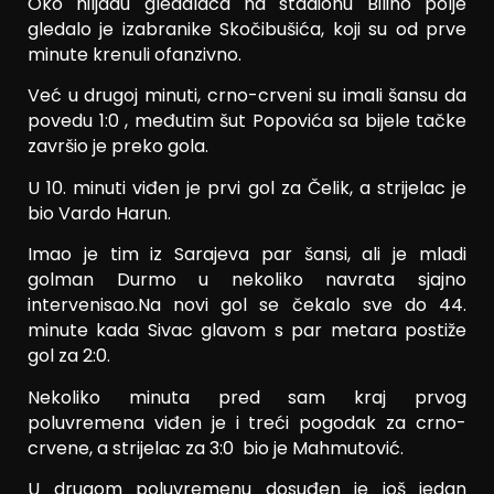
Oko hiljadu gledalaca na stadionu Bilino polje
gledalo je izabranike Skočibušića, koji su od prve
minute krenuli ofanzivno.
Već u drugoj minuti, crno-crveni su imali šansu da
povedu 1:0 , međutim šut Popovića sa bijele tačke
završio je preko gola.
U 10. minuti viđen je prvi gol za Čelik, a strijelac je
bio Vardo Harun.
Imao je tim iz Sarajeva par šansi, ali je mladi
golman Durmo u nekoliko navrata sjajno
intervenisao.Na novi gol se čekalo sve do 44.
minute kada Sivac glavom s par metara postiže
gol za 2:0.
Nekoliko minuta pred sam kraj prvog
poluvremena viđen je i treći pogodak za crno-
crvene, a strijelac za 3:0 bio je Mahmutović.
U drugom poluvremenu dosuđen je još jedan