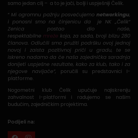
samo jedan cilj – a to je jači, bolji i uspješniji Čelik.
“
Mi ogromnu pažnju posvećujemo
networkingu
,
i ponosni smo na činjenicu da je NK „Čelik“
Zenica postao dio naše,
respektabilne
mreže
koja, za sada, broji blizu 280
članova. Odlučili smo pružiti podršku ovoj jednoj
novoj i zaista pozitivnoj priči u gradu, te se
iskreno nadamo da će naša zajednička saradnja
donijeti uspješne rezultate, kako za klub, tako i za
njegove navijače”,
poručili su predstavnici I-
platforme.
Nogometni klub Čelik upućuje najiskreniju
zahvalnost I-platformi i radujemo se našim
budućim, zajedničkim projektima.
Podijeli na: