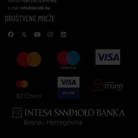
telefon:
+387 (0) 32 978 555
e-mail:
info@nkcelik.ba
DRUŠTVENE MREŽE