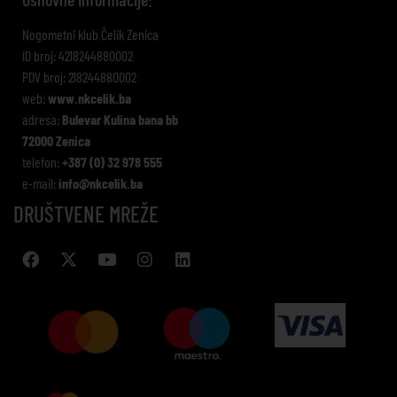
Nogometni klub Čelik Zenica
ID broj: 4218244880002
PDV broj: 218244880002
web:
www.nkcelik.ba
adresa:
Bulevar Kulina bana bb
72000 Zenica
telefon:
+387 (0) 32 978 555
e-mail:
info@nkcelik.ba
DRUŠTVENE MREŽE