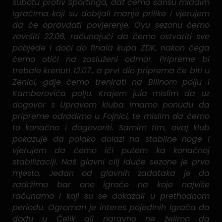
subotu protiv Sportinga, dat ćemo šansu mlađim
igračima koji su dobijali manje prilike i vjerujem
da će opravdati povjerenje. Ovu sezonu ćemo
završiti 22.06, računajući da ćemo ostvariti sve
pobjede i doći do finala kupa ZDK, nakon čega
ćemo otići na zasluženi odmor. Pripreme bi
trebale krenuti 12.07., a prvi dio priprema će biti u
Zenici, gdje ćemo trenirati na Bilinom polju i
Kamberovića polju. Krajem jula mislim da uz
dogovor s Upravom kluba imamo ponudu da
pripreme odradimo u Fojnici, te mislim da ćemo
to konačno i dogovoriti. Samim tim, ovaj klub
pokazuje da polako dolazi na stabilne noge i
vjerujem da ćemo ići putem ka konačnoj
stabilizaciji. Naš glavni cilj iduće sezone je prvo
mjesto. Jedan od glavnih zadataka je da
zadržimo bar one igrače na koje najviše
računamo i koji su se dokazali u prethodnom
periodu. Ogroman je interes pojedinih igrača da
dođu u Čelik ali naravno ne želimo da