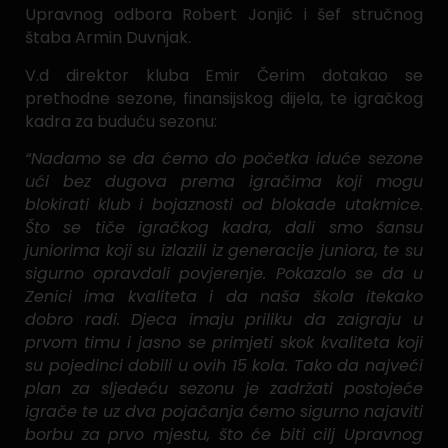
Upravnog odbora Robert Jonjić i šef stručnog
štaba Armin Duvnjak.
V.d direktor kluba Emir Čerim dotakao se
prethodne sezone, finansijskog dijela, te igračkog
kadra za buduću sezonu:
“Nadamo se da ćemo do početka iduće sezone
ući bez dugova prema igračima koji mogu
blokirati klub i bojaznosti od blokade utakmice.
Što se tiče igračkog kadra, dali smo šansu
juniorima koji su izlazili iz generacije juniora, te su
sigurno opravdali povjerenje. Pokazalo se da u
Zenici ima kvaliteta i da naša škola itekako
dobro radi. Djeca imaju priliku da zaigraju u
prvom timu i jasno se primjeti skok kvaliteta koji
su pojedinci dobili u ovih 15 kola. Tako da najveći
plan za sljedeću sezonu je zadržati postojeće
igrače te uz dva pojačanja ćemo sigurno najaviti
borbu za prvo mjestu, što će biti cilj Upravnog