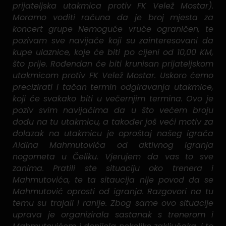
prijateljska utakmica protiv FK Velež Mostar).
Moramo voditi računa da je broj mjesta za
koncert grupe Nemoguće vruće ograničen, te
pozivam sve navijače koji su zainteresovani da
kupe ulaznice, koje će biti po cijeni od 10,00 KM,
što prije. Rođendan će biti krunisan prijateljskom
utakmicom protiv FK Velež Mostar. Uskoro ćemo
precizirati i tačan termin odgiravanja utakmice,
koji će svakako biti u večernjim termina. Ovo je
poziv svim navijačima da u što većem broju
dođu na tu utakmicu, a također još veći motiv za
dolazak na utakmicu je oproštaj našeg igrača
Aidina Mahmutovića od aktivnog igranja
nogometa u Čeliku. Vjerujem da vas to sve
zanima. Pratili ste situaciju oko trenera i
Mahmutovića, te ta sitaucija nije povod da se
Mahmutović oprosti od igranja. Razgovori na tu
temu su trajali i ranije. Zbog same ovo situacije
uprava je organizirala sastanak s trenerom i