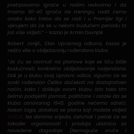
pretrpavamo igrače u našim redovima i da
imamo 30-40 igrača na treningu, radit ćemo
onako kako treba da se radi i u Premijer ligi i
vjerujem da će se u nekom budućem periodu to
još više vidjeti.”
– kazao je Armin Duvnjak
Robert Jonjić, član Upravnog odbora, kazao je
nešto više o obilježavanju rođendana kluba.
“Ja ću se osvrnuti na planove koje se tiču bliže
budućnosti, konkretno obilježavanje rodjendana.
Dok je u klubu ovaj Upravni odbor, sigurno će se
svaki rođendan Čelika dočekati na dostajnstven
način, kako i dolikuje ovom klubu. Isto tako tim
želimo podsjetiti javnost, političare i ostale da se
kluba osnovanog 1945. godine nećemo odreći.
Nakon toga, dotakao se plana koji možete vidjeti
OVDJE
. Na danima srijeda, četvrtak i petak će se
također organizovati i prodaja ulaznica za
navedene događaje (Nemoguće vruće i