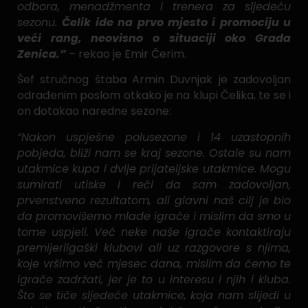
odbora, menadžmenta i trenera za sljedeću
sezonu.
Čelik ide na prvo mjesto i promociju u
veći rang, neovisno o situaciji oko Grada
Zenica.”
– rekao je Emir Čerim.
Šef stručnog štaba Armin Duvnjak je zadovoljan
odrađenim poslom otkako je na klupi Čelika, te se i
on dotakao naredne sezone:
“Nakon uspješne polusezone i 14 uzastopnih
pobjeda, bliži nam se kraj sezone. Ostale su nam
utakmice kupa i dvije prijateljske utakmice. Mogu
sumirati utiske i reći da sam zadovoljan,
prvenstveno rezultatom, ali glavni naš cilj je bio
da promovišemo mlade igrače i mislim da smo u
tome uspjeli. Već neke naše igrače kontaktiraju
premijerligaški klubovi ali uz razgovore s njima,
koje vršimo već mjesec dana, mislim da ćemo te
igrače zadržati, jer je to u interesu i njih i kluba.
Što se tiče sljedeće utakmice, koja nam slijedi u