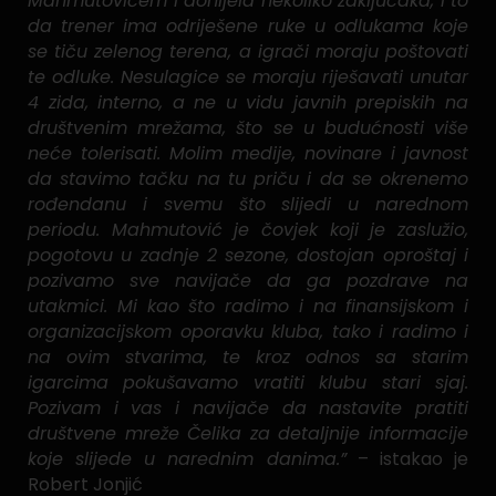
Mahmutovićem i donijela nekoliko zaključaka, i to
da trener ima odriješene ruke u odlukama koje
se tiču zelenog terena, a igrači moraju poštovati
te odluke. Nesulagice se moraju riješavati unutar
4 zida, interno, a ne u vidu javnih prepiskih na
društvenim mrežama, što se u budućnosti više
neće tolerisati. Molim medije, novinare i javnost
da stavimo tačku na tu priču i da se okrenemo
rođendanu i svemu što slijedi u narednom
periodu. Mahmutović je čovjek koji je zaslužio,
pogotovu u zadnje 2 sezone, dostojan oproštaj i
pozivamo sve navijače da ga pozdrave na
utakmici. Mi kao što radimo i na finansijskom i
organizacijskom oporavku kluba, tako i radimo i
na ovim stvarima, te kroz odnos sa starim
igarcima pokušavamo vratiti klubu stari sjaj.
Pozivam i vas i navijače da nastavite pratiti
društvene mreže Čelika za detaljnije informacije
koje slijede u narednim danima.”
– istakao je
Robert Jonjić