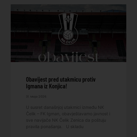
Obavijest pred utakmicu protiv
Igmana iz Konjica!
31. Maja 2026.
U susret današnjoj utakmici između NK
Čelik – FK Igman, obavještavamo javnost i
sve navijače NK Čelik Zenica da poštuju
pravila ponašanja. U skladu