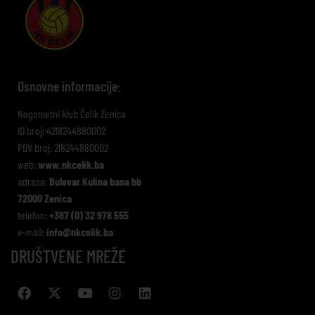
Osnovne informacije:
Nogometni klub Čelik Zenica
ID broj: 4218244880002
PDV broj: 218244880002
web:
www.nkcelik.ba
adresa:
Bulevar Kulina bana bb
72000 Zenica
telefon:
+387 (0) 32 978 555
e-mail:
info@nkcelik.ba
DRUŠTVENE MREŽE