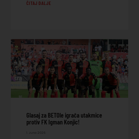
ČITAJ DALJE
Glasaj za BETOle igrača utakmice
protiv FK Igman Konjic!
1. Juna 2026.