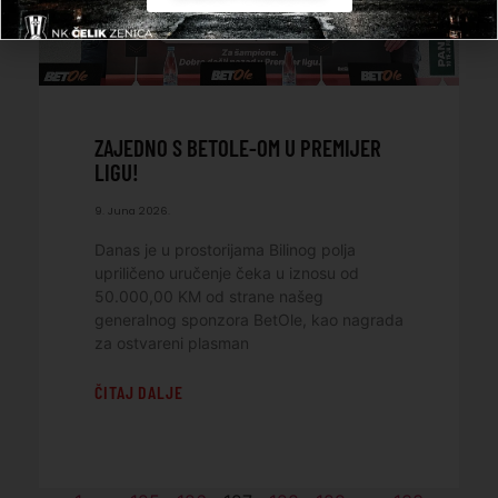
ZAJEDNO S BETOLE-OM U PREMIJER
LIGU!
9. Juna 2026.
Danas je u prostorijama Bilinog polja
upriličeno uručenje čeka u iznosu od
50.000,00 KM od strane našeg
generalnog sponzora BetOle, kao nagrada
za ostvareni plasman
ČITAJ DALJE