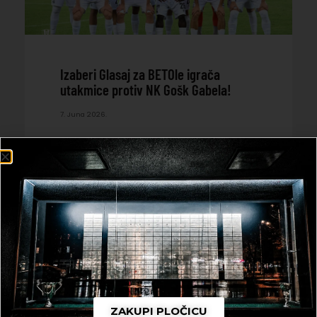
Izaberi Glasaj za BETOle igrača
utakmice protiv NK Gošk Gabela!
7. Juna 2026.
ČITAJ DALJE
ZAKUPI PLOČICU