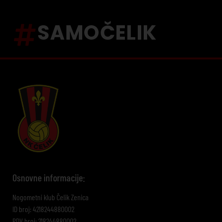
SAMOČELIK
Osnovne informacije:
Nogometni klub Čelik Zenica
ID broj: 4218244880002
PDV broj: 218244880002