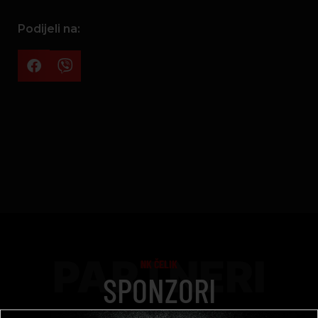
Podijeli na:
PARTNERI
NK ČELIK
SPONZORI