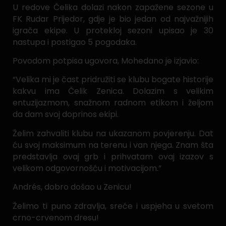
U redove Čelika dolazi nakon zapažene sezone u
FK Rudar Prijedor, gdje je bio jedan od najvažnijih
igrača ekipe. U protekloj sezoni upisao je 30
nastupa i postigao 5 pogodaka.
Povodom potpisa ugovora, Mohedano je izjavio:
“Velika mi je čast pridružiti se klubu bogate historije
kakvu ima Čelik Zenica. Dolazim s velikim
entuzijazmom, snažnom radnom etikom i željom
da dam svoj doprinos ekipi.
Želim zahvaliti klubu na ukazanom povjerenju. Dat
ću svoj maksimum na terenu i van njega. Znam šta
predstavlja ovaj grb i prihvatam ovaj izazov s
velikom odgovornošću i motivacijom.”
Andrés, dobro došao u Zenicu!
Želimo ti puno zdravlja, sreće i uspjeha u svetom
crno-crvenom dresu!