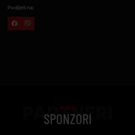
Podijeli na:
PARTNERI
NK ČELIK
SPONZORI