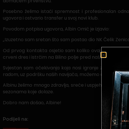
domaćem prvenstvu.
Posebno želimo istaći spremnost i profesionalan odno
ugovora i ostvario transfer u svoj novi klub.
Povodom potpisa ugovora, Albin Omić je izjavio:
„Izuzetno sam sretan što sam postao dio NK Čelik Zenica,
Od prvog kontakta osjetio sam koliko ovaj klub znači
crveni dres i istrčim na Bilino polje pred naše navijače.
Svjestan sam očekivanja koja nosi igranje za Čelik i
radom, uz podršku naših navijača, možemo ostvariti sve c
Albinu želimo mnogo zdravlja, sreće i uspjeha u crno-cr
sezonama koje dolaze.
Dobro nam došao, Albine!
Podijeli na: