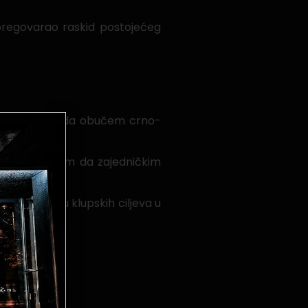
spregovarao raskid postojećeg
etak sezone, da obučem crno-
enje. Vjerujem da zajedničkim
 ostvarenju klupskih ciljeva u