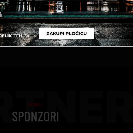
ZAKUPI PLOČICU
RTNER
NK ČELIK
SPONZORI