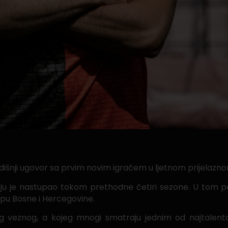
odišnji ugovor sa prvim novim igračem u ljetnom prijelaz
koju je nastupao tokom prethodne četiri sezone. U tom p
Kupu Bosne i Hercegovine.
njeg veznog, a kojeg mnogi smatraju jednim od najtalent