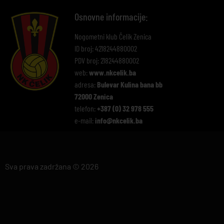
Osnovne informacije:
Nogometni klub Čelik Zenica
ID broj: 4218244880002
PDV broj: 218244880002
web:
www.nkcelik.ba
adresa:
Bulevar Kulina bana bb
72000 Zenica
telefon:
+387 (0) 32 978 555
e-mail:
info@nkcelik.ba
Sva prava zadržana © 2026