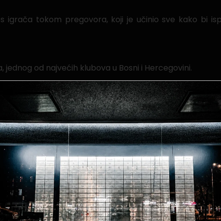
s igrača tokom pregovora, koji je učinio sve kako bi i
 jednog od najvećih klubova u Bosni i Hercegovini.
 svojim navijačima i gradu, zbog čega jedva čekam poč
 dat ću svoj maksimum kako bih opravdao ukazano povjer
iljeve koje smo postavili za novu sezonu“.
venom dresu, te se nadamo da će svojim igrama doprinijeti