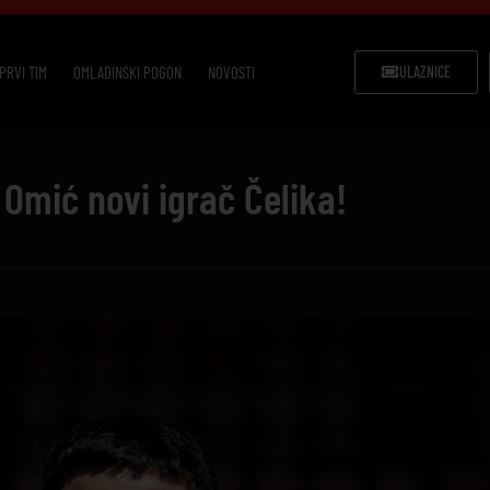
PRVI TIM
OMLADINSKI POGON
NOVOSTI
ULAZNICE
 Omić novi igrač Čelika!