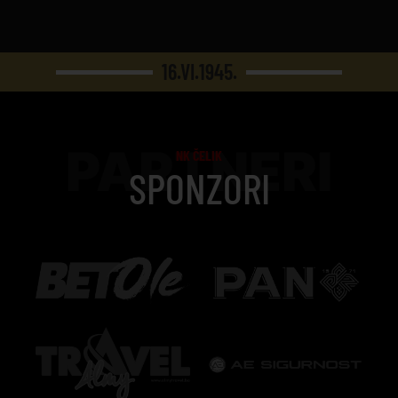
16.VI.1945.
PARTNERI
NK ČELIK
SPONZORI