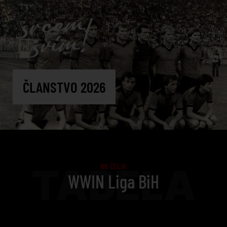
ČLANSTVO 2026
TABELA
NK ČELIK
WWIN Liga BiH