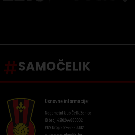
SAMOČELIK
Osnovne informacije:
Nogometni klub Čelik Zenica
ID broj: 4218244880002
PDV broj: 218244880002
web:
www.nkcelik.ba