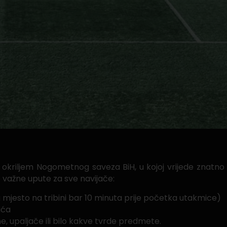
riljem Nogometnog saveza BiH, u kojoj vrijede znatno str
važne upute za sve navijače:
mjesto na tribini bar 10 minuta prije početka utakmice)
ića
ne, upaljače ili bilo kakve tvrde predmete.