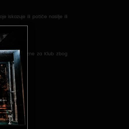
iskazuje ili potiče nasilje ili
li visoke kazne za Klub zbog