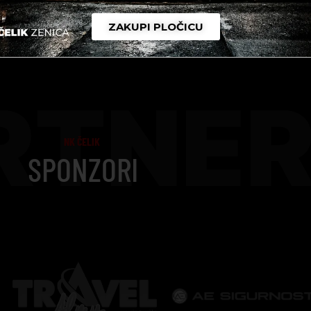
ZAKUPI PLOČICU
RTNER
NK ČELIK
SPONZORI