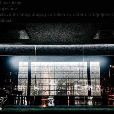
 na tribine
noj osnovi
ava ili nečeg drugog sa tekstom, slikom i obilježjem koje 
adnosti
portski ambijent, pravu nogometnu atmosferu i izbjeg