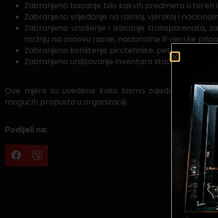
Zabranjeno bacanje bilo kakvih predmeta u teren ili
Zabranjeno vrijeđanje na rasnoj, vjerskoj i nacional
Zabranjeno unošenje i isticanje transparenata, zast
mržnju na osnovu rasne, nacionalne ili vjerske prip
Zabranjeno korištenje pirotehnike, petardi i slično
Zabranjeno uništavanje inventara stadiona
Ove mjere su uvedene kako bismo zajedno osigurali s
mogućih propusta u organizaciji.
Podijeli na: