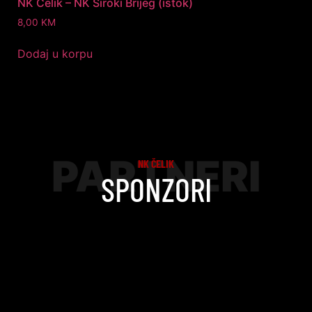
NK Čelik – NK Široki Brijeg (istok)
8,00
KM
Dodaj u korpu
PARTNERI
NK ČELIK
SPONZORI