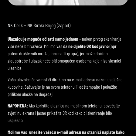
NK Čelik – NK Široki Brijeg (zapad)
Ulaznicu je moguće očitati samo jednom
– nakon prvog skeniranja
više neće biti važeća. Molimo vas da
ne dijelite QR kod javno
(npr.
putem društvenih mreža, foruma ili grupa), jer može doći do
zloupotrebe i ulazak neće biti omogućen osobama koje nisu vlasnici
ulaznice.
Vaša ulaznica će vam stići direktno na e-mail adresu nakon uspješne
kupovine. Sačuvajte je na svom telefonu ili odštampajte i pokažite
prilikom ulaska na događaj.
NAPOMENA:
Ako koristite ulaznicu na mobilnom telefonu, povećajte
svjetlinu ekrana i jasno prikažite QR kod kako bi skeniranje bilo
uspješno.
Molimo vas unesite važeću e-mail adresu na stranici naplate kako