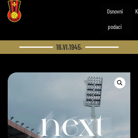
Osnovni
K
podaci
16.VI.1945.