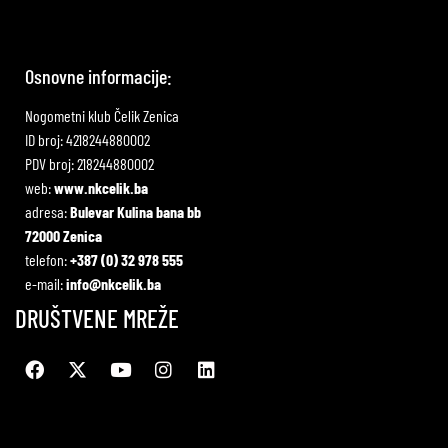
Osnovne informacije:
Nogometni klub Čelik Zenica
ID broj: 4218244880002
PDV broj: 218244880002
web:
www.nkcelik.ba
adresa:
Bulevar Kulina bana bb
72000 Zenica
telefon:
+387 (0) 32 978 555
e-mail:
info@nkcelik.ba
DRUŠTVENE MREŽE