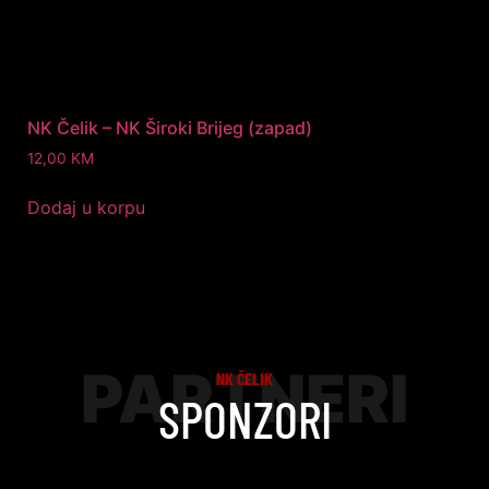
NK Čelik – NK Široki Brijeg (zapad)
12,00
KM
Dodaj u korpu
PARTNERI
NK ČELIK
SPONZORI