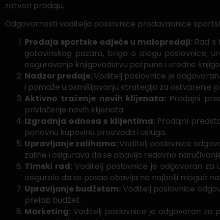
zatvori prodaju.
Odgovornosti voditelja poslovnice prodavaonice sportsk
Prodaja sportske odjeće u maloprodaji:
Rad s 
gotovinskog pazara, briga o izlogu poslovnice, ur
osiguravanje knjigovodstvu potpune i uredne knji
Nadzor prodaje:
Voditelj poslovnice je odgovoran 
i pomaže u osmišljavanju strategija za ostvarenje pr
Aktivno traženje novih klijenata:
Prodajni pred
privlačenje novih klijenata.
Izgradnja odnosa s klijentima:
Prodajni predsta
ponovnu kupovinu proizvoda i usluga.
Upravljanje zalihama:
Voditelj poslovnice odgovo
zalihe i osigurava da se obavlja redovno naručivan
Timski rad:
Voditelj poslovnice je odgovoran za 
osiguralo da se posao obavlja na najbolji mogući nac
Upravljanje budžetom:
Voditelj poslovnice odgov
prelazi budžet.
Marketing:
Voditelj poslovnice je odgovoran za p