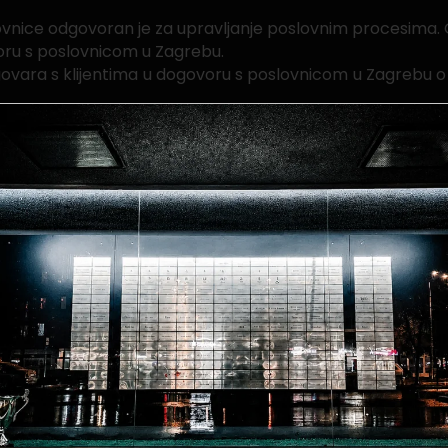
lovnice odgovoran je za upravljanje poslovnim procesima.
voru s poslovnicom u Zagrebu.
ovara s klijentima u dogovoru s poslovnicom u Zagrebu o 
aju i prikuplja povratne informacije od klijenata kako bi
taje o prodaji, uspješnosti i neuspjehu, te predlaže stra
nost pregovaranja i uvjeravanja,
,
,
 ciljanih marketinških strategija,
,