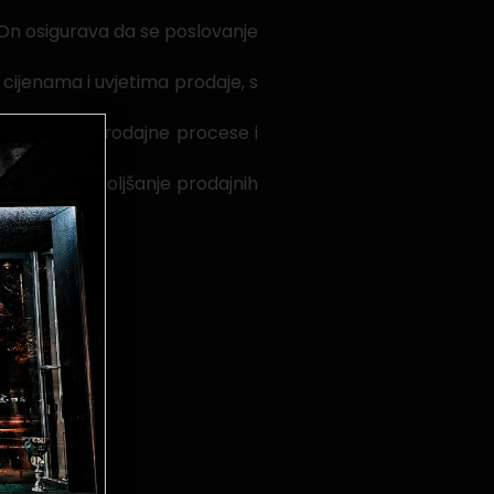
 On osigurava da se poslovanje
cijenama i uvjetima prodaje, s
 poboljšao prodajne procese i
tegije za poboljšanje prodajnih