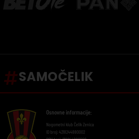
SAMOČELIK
Osnovne informacije:
Nogometni klub Čelik Zenica
ID broj: 4218244880002