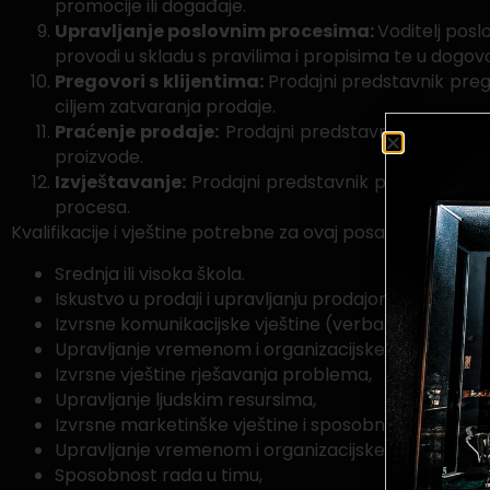
promocije ili događaje.
Upravljanje poslovnim procesima:
Voditelj pos
provodi u skladu s pravilima i propisima te u dogo
Pregovori s klijentima:
Prodajni predstavnik preg
ciljem zatvaranja prodaje.
Praćenje prodaje:
Prodajni predstavnik prati prod
proizvode.
Izvještavanje:
Prodajni predstavnik priprema izvješ
procesa.
Kvalifikacije i vještine potrebne za ovaj posao uključuju:
Srednja ili visoka škola.
Iskustvo u prodaji i upravljanju prodajom te sposob
Izvrsne komunikacijske vještine (verbalne i pisane)
Upravljanje vremenom i organizacijske sposobnosti
Izvrsne vještine rješavanja problema,
Upravljanje ljudskim resursima,
Izvrsne marketinške vještine i sposobnost stvaranja
Upravljanje vremenom i organizacijske sposobnosti
Sposobnost rada u timu,