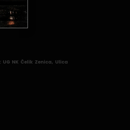
 UG NK Čelik Zenica, Ulica