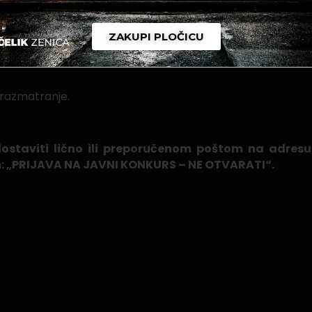
et i fiskalna blagajna).
e dokaze o ispunjavanju uslova:
ZAKUPI PLOČICU
 razmatranje.
staviti lično ili preporučenom poštom na adresu:
m: „PRIJAVA NA JAVNI KONKURS – NE OTVARATI“.