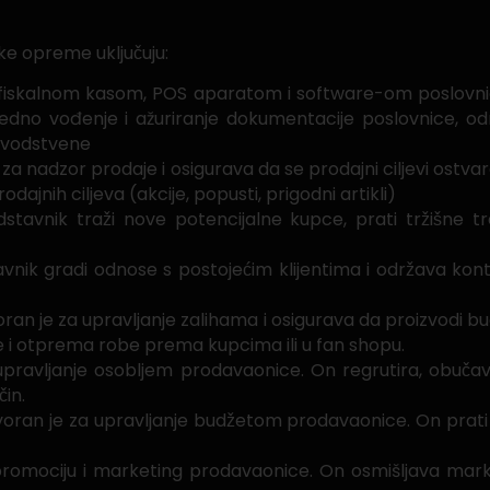
e opreme uključuju:
fiskalnom kasom, POS aparatom i software-om poslovnic
edno vođenje i ažuriranje dokumentacije poslovnice, odr
govodstvene
za nadzor prodaje i osigurava da se prodajni ciljevi ostv
odajnih ciljeva (akcije, popusti, prigodni artikli)
stavnik traži nove potencijalne kupce, prati tržišne t
vnik gradi odnose s postojećim klijentima i održava kon
ran je za upravljanje zalihama i osigurava da proizvodi b
je i otprema robe prema kupcima ili u fan shopu.
upravljanje osobljem prodavaonice. On regrutira, obučav
̌in.
oran je za upravljanje budžetom prodavaonice. On prati 
romociju i marketing prodavaonice. On osmišljava market