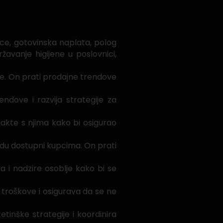
e, gotovinska naplata, polog
žavanje higijene u poslovnici,
are. On prati prodajne trendove
rendove i razvija strategije za
takte s njima kako bi osigurao
udu dostupni kupcima. On prati
a i nadzire osoblje kako bi se
troškove i osigurava da se ne
inške strategije i koordinira