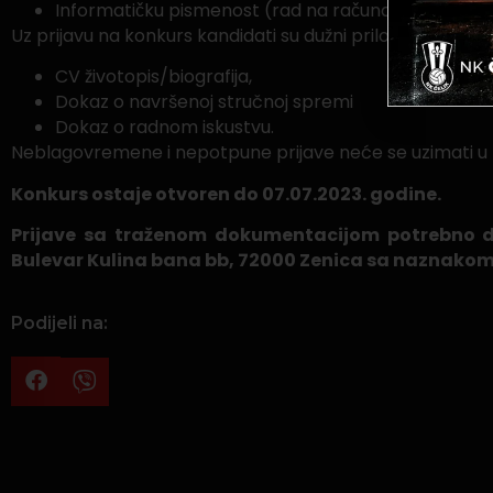
Informatičku pismenost (rad na računalu, office pak
Uz prijavu na konkurs kandidati su dužni priložiti sljedeć
CV životopis/biografija,
Dokaz o navršenoj stručnoj spremi
Dokaz o radnom iskustvu.
Neblagovremene i nepotpune prijave neće se uzimati u
Konkurs ostaje otvoren do 07.07.2023. godine.
Prijave sa traženom dokumentacijom potrebno do
Bulevar Kulina bana bb, 72000 Zenica sa naznako
Podijeli na: