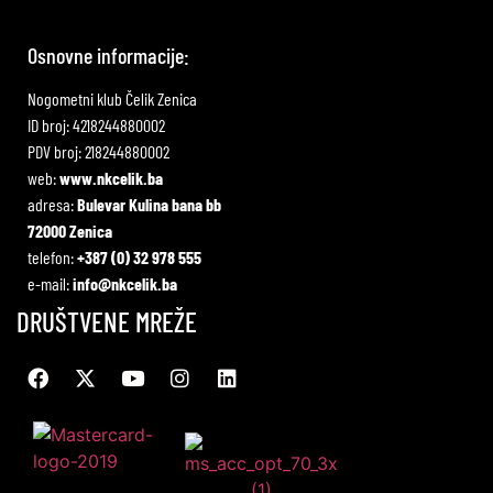
Osnovne informacije:
Nogometni klub Čelik Zenica
ID broj: 4218244880002
PDV broj: 218244880002
web:
www.nkcelik.ba
adresa:
Bulevar Kulina bana bb
72000 Zenica
telefon:
+387 (0) 32 978 555
e-mail:
info@nkcelik.ba
DRUŠTVENE MREŽE