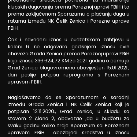
klupskih dugovanja prema Poreznoj upravi FBiH i to
prema zaključenom Sporazumu o plaćanju duga u
ratama između NK Čelik Zenica i Porezne uprave
FBiH.
Čak i navedeni iznos u budžetskom zahtjevu u
koloni 6 ne odgovara godišnjem iznosu ovih
obaveza Grada Zenica prema Poreznoj upravi FBiH
koja iznose 336.624,72 KM za 2021. godinu o čemu je
Grad Zenica blagovremeno obaviješten 15.01.2021.,
dan poslije potpisa reprograma s Poreznom
upravom FBIH:
Naglašavamo da se Sporazumom o saradnji
između Grada Zenica i NK Čelik Zenica koji je
potpisan 12.11.2020., Grad Zenica, u skladu sa
stavom 2 člana 2, obavezao „da u budžetu za
svaku godinu koliko traje Sporazum sa Poreznom
upravom FBiH obezbijedi sredstva u iznosu