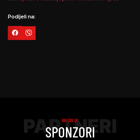
Podijeli na:
PARTNERI
NK ČELIK
SPONZORI