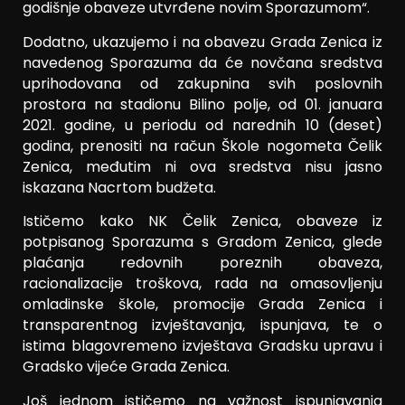
godišnje obaveze utvrđene novim Sporazumom“.
Dodatno, ukazujemo i na obavezu Grada Zenica iz
navedenog Sporazuma da će novčana sredstva
uprihodovana od zakupnina svih poslovnih
prostora na stadionu Bilino polje, od 01. januara
2021. godine, u periodu od narednih 10 (deset)
godina, prenositi na račun Škole nogometa Čelik
Zenica, međutim ni ova sredstva nisu jasno
iskazana Nacrtom budžeta.
Ističemo kako NK Čelik Zenica, obaveze iz
potpisanog Sporazuma s Gradom Zenica, glede
plaćanja redovnih poreznih obaveza,
racionalizacije troškova, rada na omasovljenju
omladinske škole, promocije Grada Zenica i
transparentnog izvještavanja, ispunjava, te o
istima blagovremeno izvještava Gradsku upravu i
Gradsko vijeće Grada Zenica.
Još jednom ističemo na važnost ispunjavanja